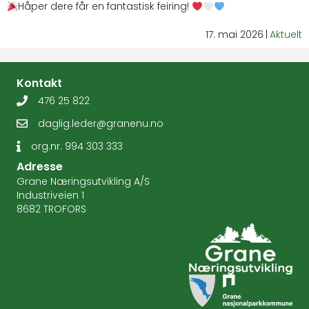
Håper dere får en fantastisk feiring!
17. mai 2026
|
Aktuelt
Kontakt
476 25 822
daglig.leder@granenu.no
org.nr
. 994 303 333
Adresse
Grane Næringsutvikling A/S
Industriveien 1
8682 TROFORS